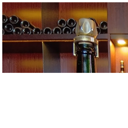
内
容
を
ス
キ
ッ
プ