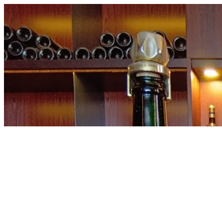
内
容
を
ス
キ
ッ
プ