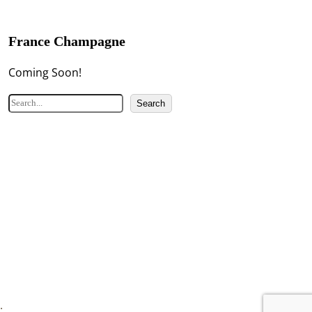
France Champagne
Coming Soon!
検
Search
索
.