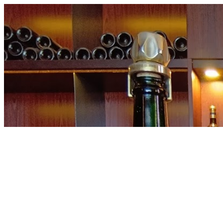
内
容
を
ス
キ
ッ
プ