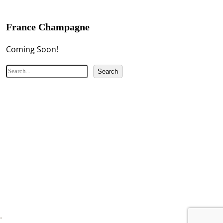
France Champagne
Coming Soon!
検
Search
索
.