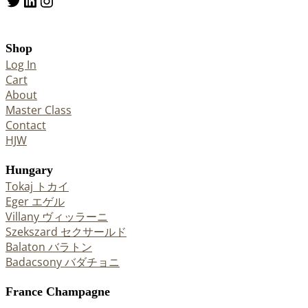
Twitter
LinkedIn
Instagram
Shop
Log In
Cart
About
Master Class
Contact
HJW
Hungary
Tokaj トカイ
Eger エゲル
Villany ヴィッラーニ
Szekszard セクサールド
Balaton バラトン
Badacsony バダチョニ
France Champagne