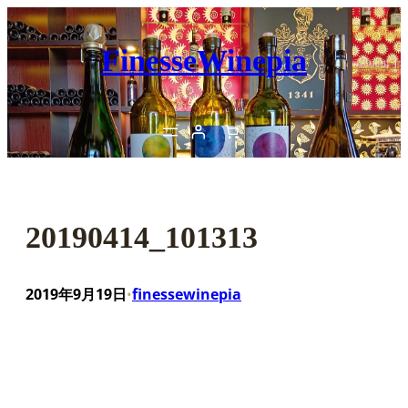
内
容
FinesseWinepia
を
ス
キ
ッ
プ
20190414_101313
2019年9月19日
finessewinepia
•