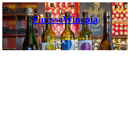
内
容
FinesseWinepia
を
ス
キ
ッ
プ