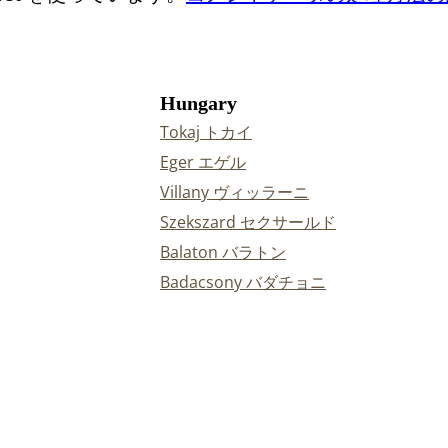
Hungary
Tokaj トカイ
Eger エゲル
Villany ヴィッラーニ
Szekszard セクサールド
Balaton バラトン
Badacsony バダチョニ