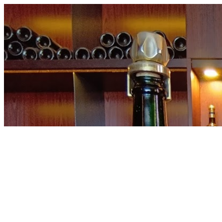
内
容
を
ス
キ
ッ
プ