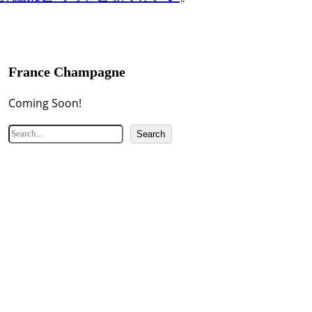
France Champagne
Coming Soon!
検
Search
索