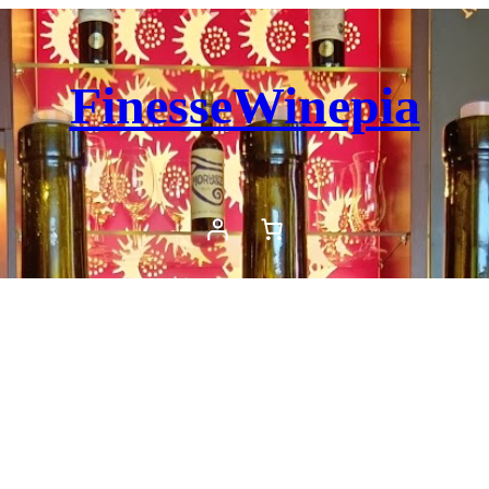
FinesseWinepia