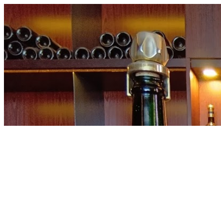
内
容
を
ス
キ
ッ
プ