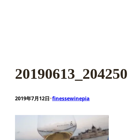
20190613_204250
•
2019年7月12日
finessewinepia