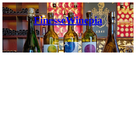
内
容
FinesseWinepia
を
ス
キ
ッ
プ