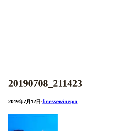
20190708_211423
2019年7月12日
finessewinepia
•