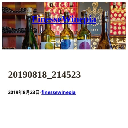
内
容
FinesseWinepia
を
ス
キ
ッ
プ
20190818_214523
2019年8月23日
finessewinepia
•