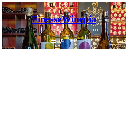
内
容
FinesseWinepia
を
ス
キ
ッ
プ