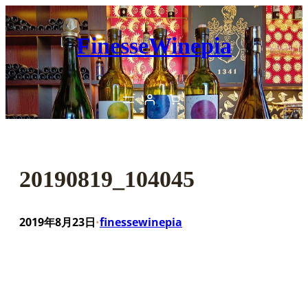
内
容
FinesseWinepia
を
ス
キ
ッ
プ
20190819_104045
2019年8月23日
finessewinepia
•