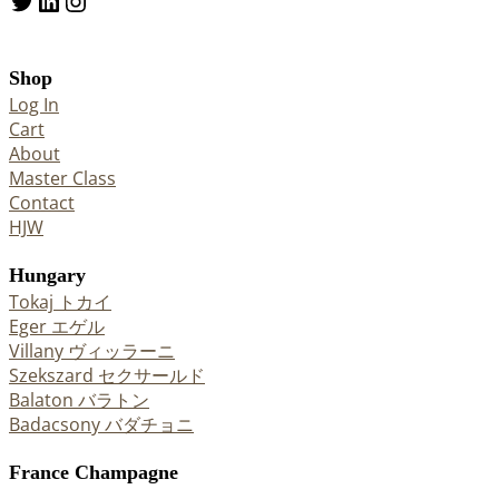
Twitter
LinkedIn
Instagram
Shop
Log In
Cart
About
Master Class
Contact
HJW
Hungary
Tokaj トカイ
Eger エゲル
Villany ヴィッラーニ
Szekszard セクサールド
Balaton バラトン
Badacsony バダチョニ
France Champagne