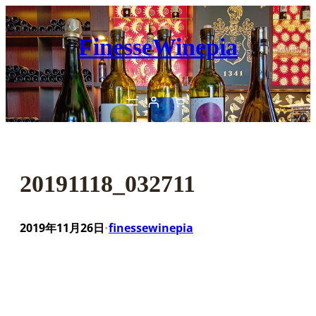
内
容
FinesseWinepia
を
ス
キ
ッ
プ
20191118_032711
2019年11月26日
finessewinepia
•