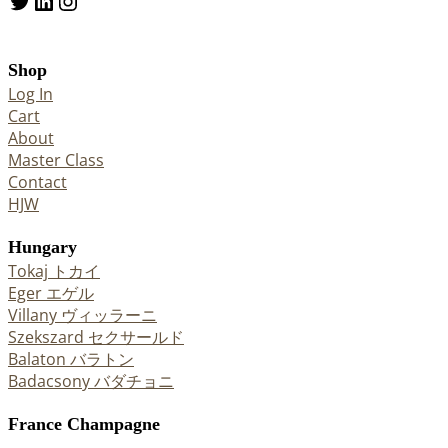
Twitter
LinkedIn
Instagram
Shop
Log In
Cart
About
Master Class
Contact
HJW
Hungary
Tokaj トカイ
Eger エゲル
Villany ヴィッラーニ
Szekszard セクサールド
Balaton バラトン
Badacsony バダチョニ
France Champagne