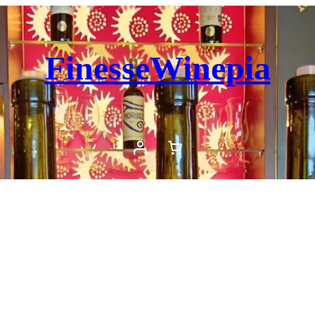
FinesseWinepia