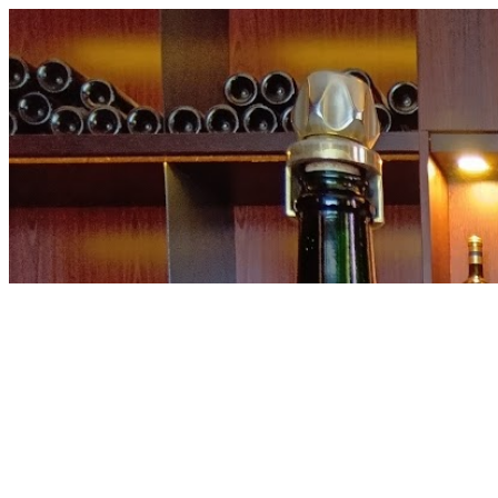
内
容
を
ス
キ
ッ
プ