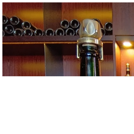
内
容
を
ス
キ
ッ
プ