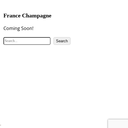
France Champagne
Coming Soon!
検
Search
索
.