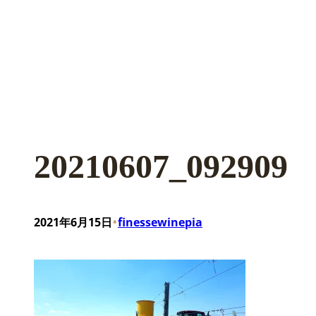
20210607_092909
•
2021年6月15日
finessewinepia