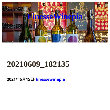
内
容
FinesseWinepia
を
ス
キ
ッ
プ
20210609_182135
2021年6月15日
finessewinepia
•