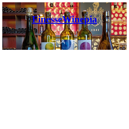
内
容
FinesseWinepia
を
ス
キ
ッ
プ