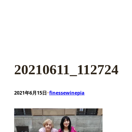
20210611_112724
•
2021年6月15日
finessewinepia