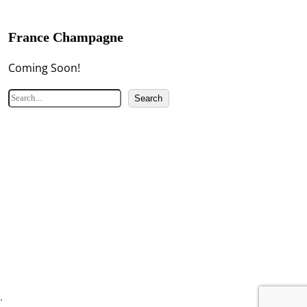
France Champagne
Coming Soon!
検
Search
索
.