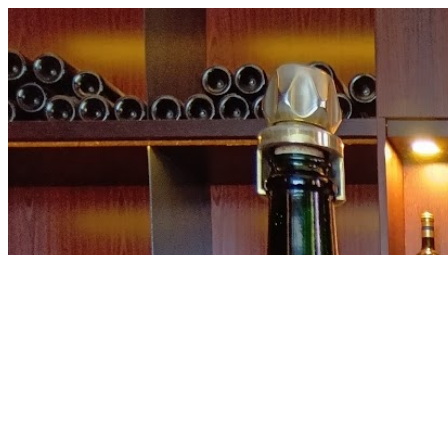
内
容
を
ス
キ
ッ
プ