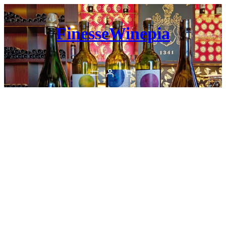
内
容
FinesseWinepia
を
ス
キ
ッ
プ