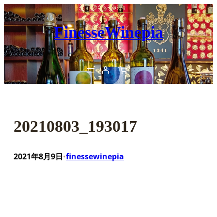
内
容
FinesseWinepia
を
ス
キ
ッ
プ
20210803_193017
2021年8月9日
finessewinepia
•