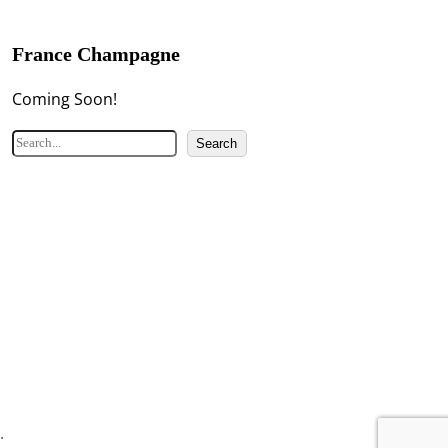
France Champagne
Coming Soon!
検
Search
索
.