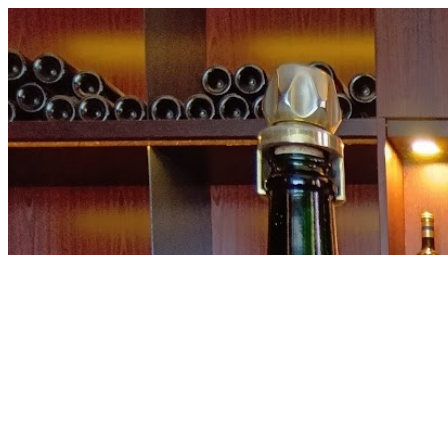
内
容
を
ス
キ
ッ
プ