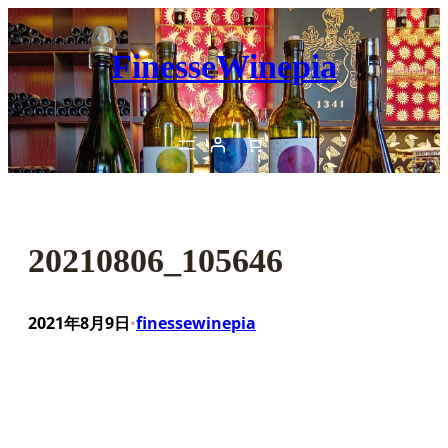
内
容
FinesseWinepia
を
ス
キ
ッ
プ
20210806_105646
2021年8月9日
finessewinepia
•