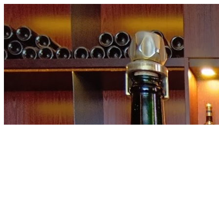
内
容
を
ス
キ
ッ
プ