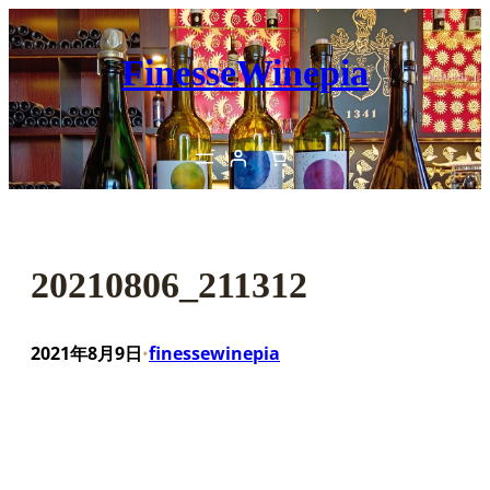
内
容
FinesseWinepia
を
ス
キ
ッ
プ
20210806_211312
2021年8月9日
finessewinepia
•