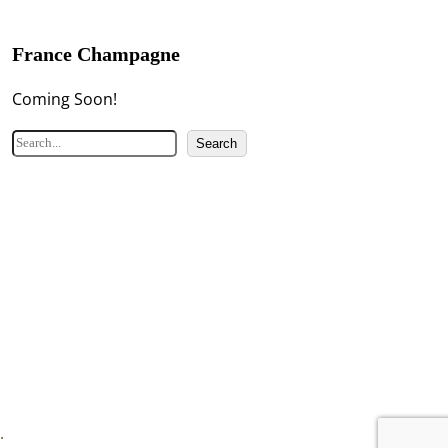
France Champagne
Coming Soon!
検
Search
索
.