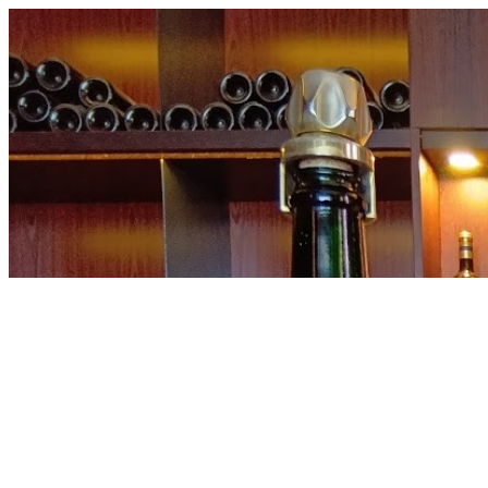
内
容
を
ス
キ
ッ
プ