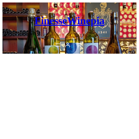
内
容
FinesseWinepia
を
ス
キ
ッ
プ