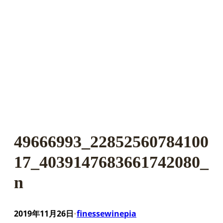
49666993_22852560784100
17_4039147683661742080_
n
2019年11月26日
finessewinepia
•