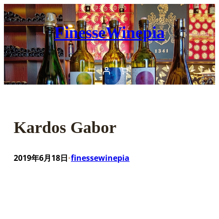
内
容
FinesseWinepia
を
ス
キ
ッ
プ
Kardos Gabor
2019年6月18日
finessewinepia
•