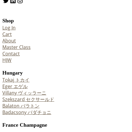
Twitter
LinkedIn
Instagram
Shop
Log In
Cart
About
Master Class
Contact
HJW
Hungary
Tokaj トカイ
Eger エゲル
Villany ヴィッラーニ
Szekszard セクサールド
Balaton バラトン
Badacsony バダチョニ
France Champagne