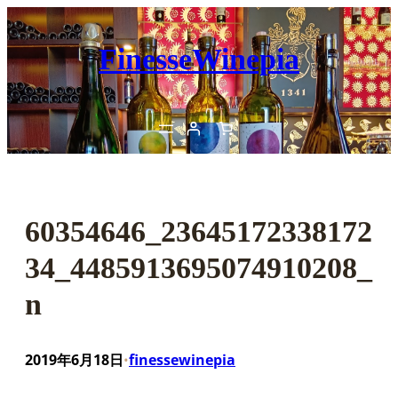
内
容
FinesseWinepia
を
ス
キ
ッ
プ
60354646_23645172338172
34_4485913695074910208_
n
2019年6月18日
finessewinepia
•