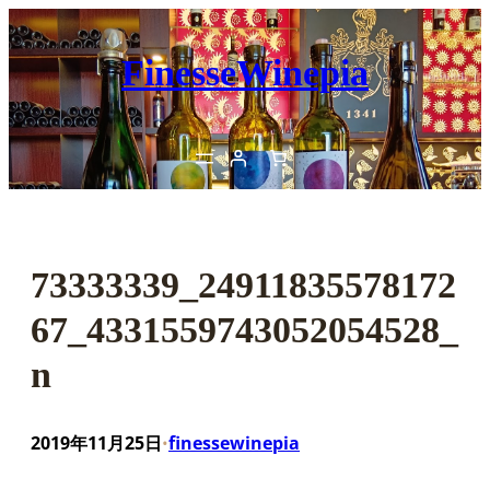
内
容
FinesseWinepia
を
ス
キ
ッ
プ
73333339_24911835578172
67_4331559743052054528_
n
2019年11月25日
finessewinepia
•