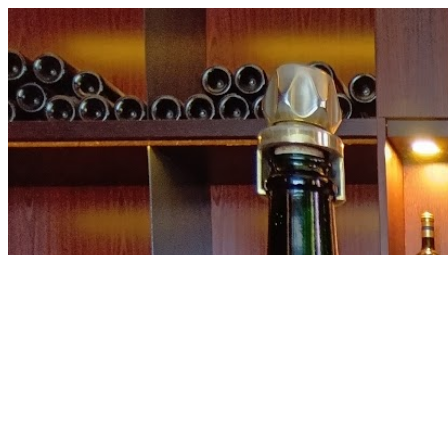
内
容
を
ス
キ
ッ
プ