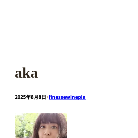
aka
•
2025年8月8日
finessewinepia