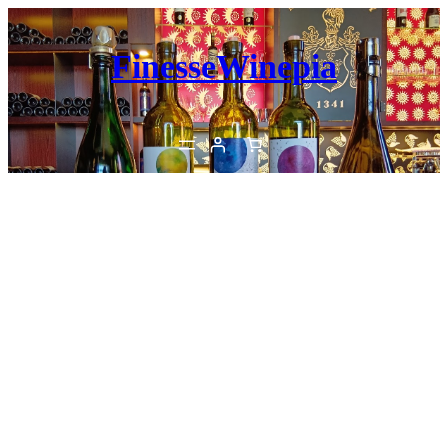
内
容
FinesseWinepia
を
ス
キ
ッ
プ