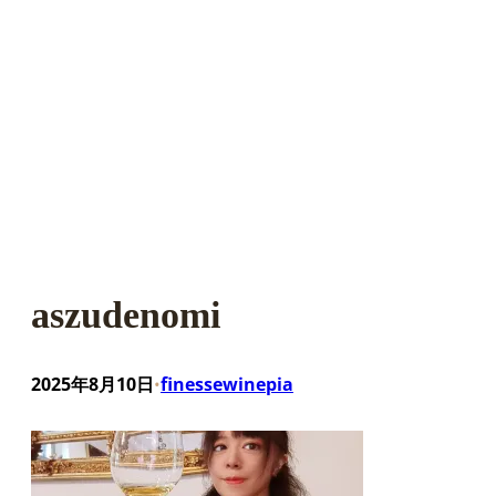
aszudenomi
2025年8月10日
finessewinepia
•