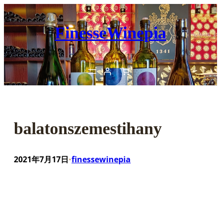
内
容
FinesseWinepia
を
ス
キ
ッ
プ
balatonszemestihany
2021年7月17日
finessewinepia
•