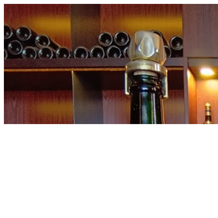
内
容
を
ス
キ
ッ
プ