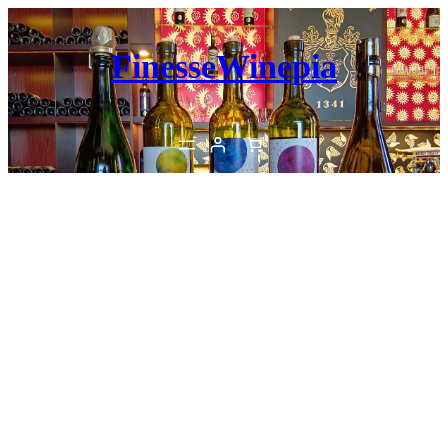
内
容
FinesseWinepia
を
ス
キ
ッ
プ