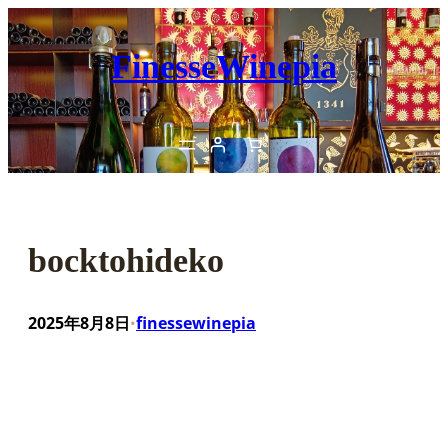
内
容
FinesseWinepia
を
ス
キ
ッ
プ
bocktohideko
2025年8月8日
finessewinepia
•