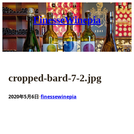
内
容
FinesseWinepia
を
ス
キ
ッ
プ
cropped-bard-7-2.jpg
2020年5月6日
finessewinepia
•