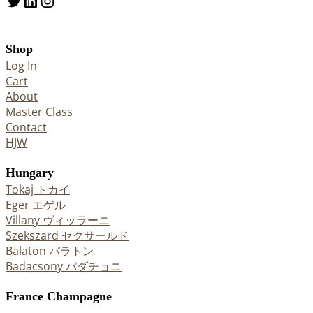
Twitter
LinkedIn
Instagram
Shop
Log In
Cart
About
Master Class
Contact
HJW
Hungary
Tokaj トカイ
Eger エゲル
Villany ヴィッラーニ
Szekszard セクサールド
Balaton バラトン
Badacsony バダチョニ
France Champagne