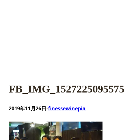
FB_IMG_1527225095575
2019年11月26日
finessewinepia
•