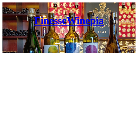
内
容
FinesseWinepia
を
ス
キ
ッ
プ