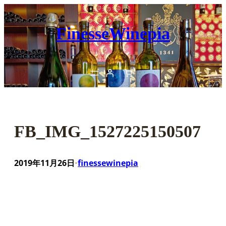
内
容
FinesseWinepia
を
ス
キ
ッ
プ
FB_IMG_1527225150507
2019年11月26日
finessewinepia
•