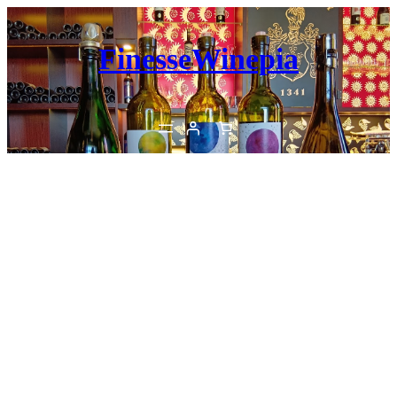
内
容
FinesseWinepia
を
ス
キ
ッ
プ