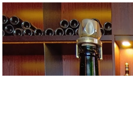
内
容
を
ス
キ
ッ
プ