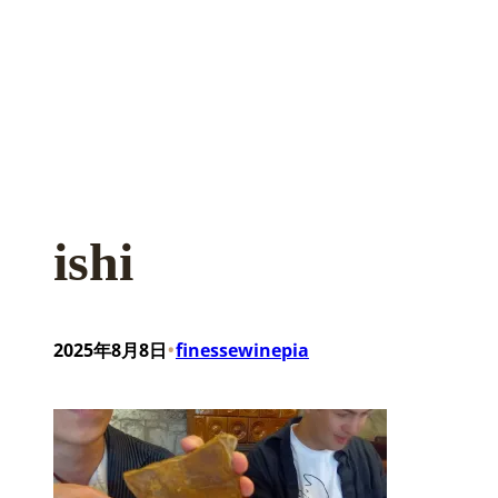
ishi
•
2025年8月8日
finessewinepia