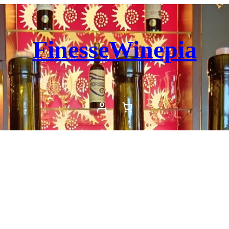
FinesseWinepia