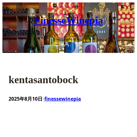
内
容
FinesseWinepia
を
ス
キ
ッ
プ
kentasantobock
2025年8月10日
finessewinepia
•