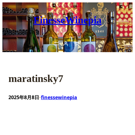
内
容
FinesseWinepia
を
ス
キ
ッ
プ
maratinsky7
2025年8月8日
finessewinepia
•