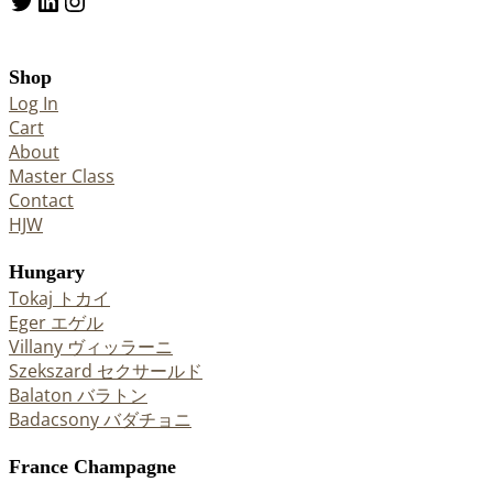
Twitter
LinkedIn
Instagram
Shop
Log In
Cart
About
Master Class
Contact
HJW
Hungary
Tokaj トカイ
Eger エゲル
Villany ヴィッラーニ
Szekszard セクサールド
Balaton バラトン
Badacsony バダチョニ
France Champagne