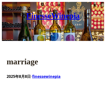
内
容
FinesseWinepia
を
ス
キ
ッ
プ
marriage
2025年8月8日
finessewinepia
•