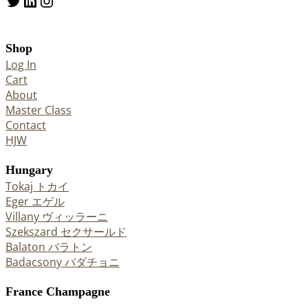
Twitter
LinkedIn
Instagram
Shop
Log In
Cart
About
Master Class
Contact
HJW
Hungary
Tokaj トカイ
Eger エゲル
Villany ヴィッラーニ
Szekszard セクサールド
Balaton バラトン
Badacsony バダチョニ
France Champagne