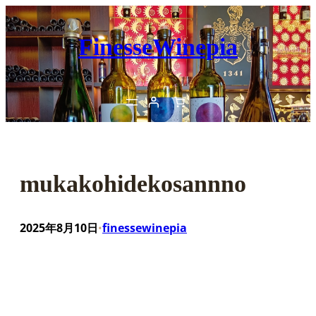
内
容
FinesseWinepia
を
ス
キ
ッ
プ
mukakohidekosannno
2025年8月10日
finessewinepia
•