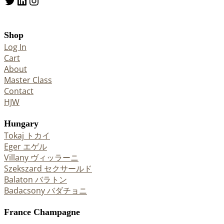
Twitter
LinkedIn
Instagram
Shop
Log In
Cart
About
Master Class
Contact
HJW
Hungary
Tokaj トカイ
Eger エゲル
Villany ヴィッラーニ
Szekszard セクサールド
Balaton バラトン
Badacsony バダチョニ
France Champagne