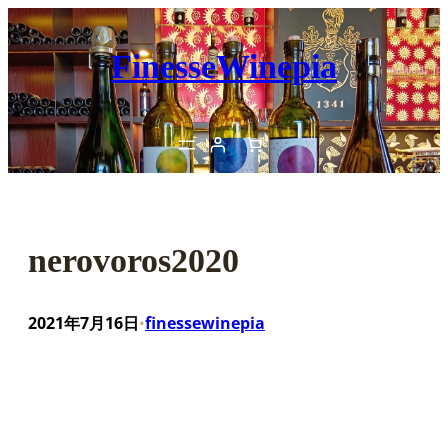
内
容
FinesseWinepia
を
ス
キ
ッ
プ
nerovoros2020
2021年7月16日
finessewinepia
•