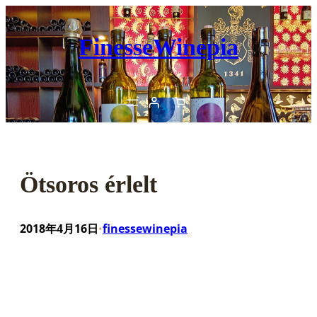
内
容
FinesseWinepia
を
ス
キ
ッ
プ
Ötsoros érlelt
2018年4月16日
finessewinepia
•