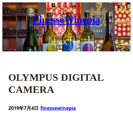
内
容
FinesseWinepia
を
ス
キ
ッ
プ
OLYMPUS DIGITAL
CAMERA
2019年7月4日
finessewinepia
•