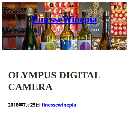
内
容
FinesseWinepia
を
ス
キ
ッ
プ
OLYMPUS DIGITAL
CAMERA
2018年7月25日
finessewinepia
•