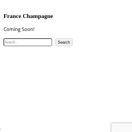
France Champagne
Coming Soon!
検
Search
索
.