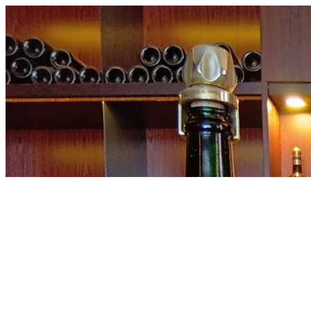
内
容
を
ス
キ
ッ
プ