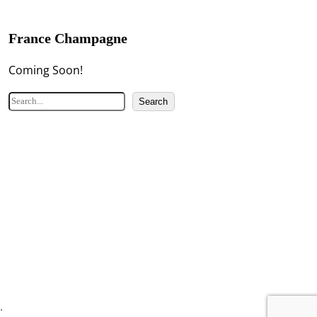
France Champagne
Coming Soon!
検
Search
索
.