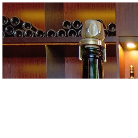
内
容
を
ス
キ
ッ
プ