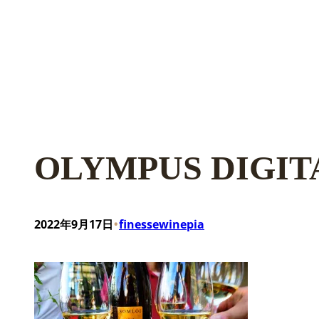
OLYMPUS DIGI
•
2022年9月17日
finessewinepia